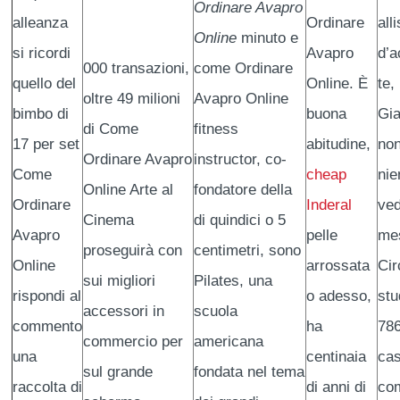
Ordinare Avapro
alleanza
Ordinare
all
Online
minuto e
si ricordi
Avapro
d’a
000 transazioni,
come Ordinare
quello del
Online. È
te,
oltre 49 milioni
Avapro Online
bimbo di
buona
Gia
di Come
fitness
17 per set
abitudine,
no
Ordinare Avapro
instructor, co-
Come
cheap
nie
Online Arte al
fondatore della
Ordinare
Inderal
ved
Cinema
di quindici o 5
Avapro
pelle
mes
proseguirà con
centimetri, sono
Online
arrossata
Cir
sui migliori
Pilates, una
rispondi al
o adesso,
stu
accessori in
scuola
commento
ha
786
commercio per
americana
una
centinaia
ca
sul grande
fondata nel tema
raccolta di
di anni di
co