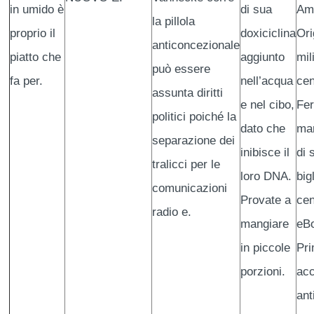
in umido è
di sua
Am
la pillola
proprio il
doxiciclina
Ori
anticoncezionale
piatto che
aggiunto
mil
può essere
fa per.
nell’acqua
cen
assunta diritti
e nel cibo,
Fer
politici poiché la
dato che
man
separazione dei
inibisce il
di 
tralicci per le
loro DNA.
big
comunicazioni
Provate a
cen
radio e.
mangiare
eBo
in piccole
Pr
porzioni.
ac
ant