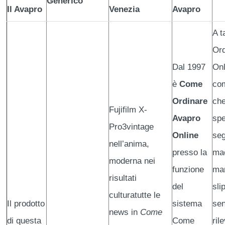
Generico
Il Avapro
Venezia
Avapro
A t
Ord
Dal 1997
Onl
è
Come
co
Ordinare
che
Fujifilm X-
Avapro
spe
Pro3vintage
Online
se
nell’anima,
presso la
ma
moderna nei
funzione
mar
risultati
del
sli
culturatutte le
Il prodotto
sistema
sen
news in
Come
di questa
Come
ril