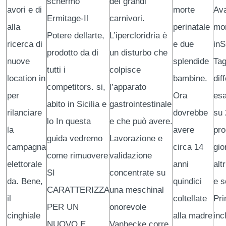
schermo
dei grandi
avori e di
morte
Ava
Ermitage-Il
carnivori.
alla
perinatale
mo
Potere dellarte,
L’ipercloridria è
ricerca di
e due
in
prodotto da di
un disturbo che
nuove
splendide
Tag
tutti i
colpisce
location in
bambine.
dif
competitors. si,
l’apparato
per
Ora
esa
abito in Sicilia e
gastrointestinale
rilanciare
dovrebbe
su 
lo In questa
e che può avere.
la
avere
pro
guida vedremo
Lavorazione e
campagna
circa 14
gio
come rimuovere
validazione
elettorale
anni
alt
SI
concentrate su
da. Bene,
quindici
e s
CARATTERIZZA
una meschinal
il
coltellate
Pri
PER UN
onorevole
cinghiale
alla madre
inc
NUOVO E.
Vanhecke corre