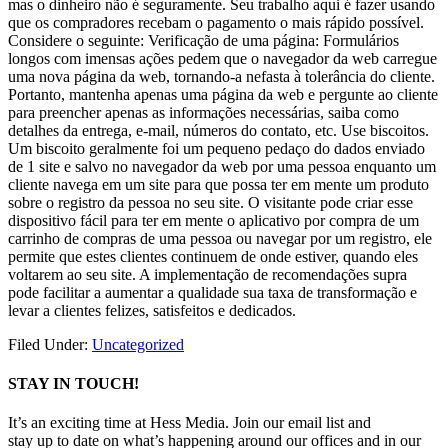
mas o dinheiro não é seguramente. Seu trabalho aqui é fazer usando
que os compradores recebam o pagamento o mais rápido possível.
Considere o seguinte: Verificação de uma página: Formulários
longos com imensas ações pedem que o navegador da web carregue
uma nova página da web, tornando-a nefasta à tolerância do cliente.
Portanto, mantenha apenas uma página da web e pergunte ao cliente
para preencher apenas as informações necessárias, saiba como
detalhes da entrega, e-mail, números do contato, etc. Use biscoitos.
Um biscoito geralmente foi um pequeno pedaço do dados enviado
de 1 site e salvo no navegador da web por uma pessoa enquanto um
cliente navega em um site para que possa ter em mente um produto
sobre o registro da pessoa no seu site. O visitante pode criar esse
dispositivo fácil para ter em mente o aplicativo por compra de um
carrinho de compras de uma pessoa ou navegar por um registro, ele
permite que estes clientes continuem de onde estiver, quando eles
voltarem ao seu site. A implementação de recomendações supra
pode facilitar a aumentar a qualidade sua taxa de transformação e
levar a clientes felizes, satisfeitos e dedicados.
Filed Under:
Uncategorized
STAY IN TOUCH!
It’s an exciting time at Hess Media. Join our email list and
stay up to date on what’s happening around our offices and in our