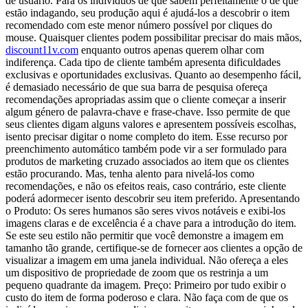
de usuário. Para os indivíduos de que sabem perfeitamente o de que
estão indagando, seu produção aqui é ajudá-los a descobrir o item
recomendado com este menor número possível por cliques do
mouse. Quaisquer clientes podem possibilitar precisar do mais mãos,
discount11v.com
enquanto outros apenas querem olhar com
indiferença. Cada tipo de cliente também apresenta dificuldades
exclusivas e oportunidades exclusivas. Quanto ao desempenho fácil,
é demasiado necessário de que sua barra de pesquisa ofereça
recomendações apropriadas assim que o cliente começar a inserir
algum género de palavra-chave e frase-chave. Isso permite de que
seus clientes digam alguns valores e apresentem possíveis escolhas,
isento precisar digitar o nome completo do item. Esse recurso por
preenchimento automático também pode vir a ser formulado para
produtos de marketing cruzado associados ao item que os clientes
estão procurando. Mas, tenha alento para nivelá-los como
recomendações, e não os efeitos reais, caso contrário, este cliente
poderá adormecer isento descobrir seu item preferido. Apresentando
o Produto: Os seres humanos são seres vivos notáveis e exibi-los
imagens claras e de excelência é a chave para a introdução do item.
Se este seu estilo não permitir que você demonstre a imagem em
tamanho tão grande, certifique-se de fornecer aos clientes a opção de
visualizar a imagem em uma janela individual. Não ofereça a eles
um dispositivo de propriedade de zoom que os restrinja a um
pequeno quadrante da imagem. Preço: Primeiro por tudo exibir o
custo do item de forma poderoso e clara. Não faça com de que os