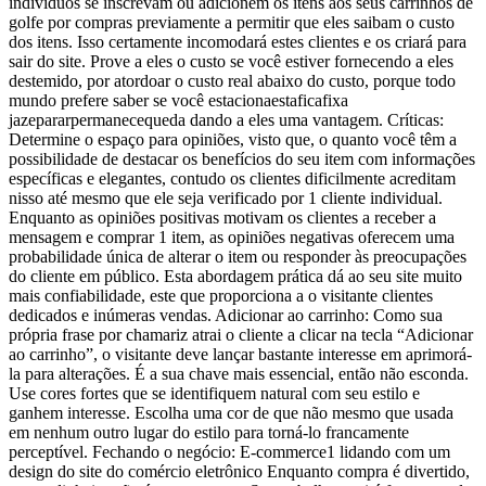
indivíduos se inscrevam ou adicionem os itens aos seus carrinhos de
golfe por compras previamente a permitir que eles saibam o custo
dos itens. Isso certamente incomodará estes clientes e os criará para
sair do site. Prove a eles o custo se você estiver fornecendo a eles
destemido, por atordoar o custo real abaixo do custo, porque todo
mundo prefere saber se você estacionaestaficafixa
jazepararpermanecequeda dando a eles uma vantagem. Críticas:
Determine o espaço para opiniões, visto que, o quanto você têm a
possibilidade de destacar os benefícios do seu item com informações
específicas e elegantes, contudo os clientes dificilmente acreditam
nisso até mesmo que ele seja verificado por 1 cliente individual.
Enquanto as opiniões positivas motivam os clientes a receber a
mensagem e comprar 1 item, as opiniões negativas oferecem uma
probabilidade única de alterar o item ou responder às preocupações
do cliente em público. Esta abordagem prática dá ao seu site muito
mais confiabilidade, este que proporciona a o visitante clientes
dedicados e inúmeras vendas. Adicionar ao carrinho: Como sua
própria frase por chamariz atrai o cliente a clicar na tecla “Adicionar
ao carrinho”, o visitante deve lançar bastante interesse em aprimorá-
la para alterações. É a sua chave mais essencial, então não esconda.
Use cores fortes que se identifiquem natural com seu estilo e
ganhem interesse. Escolha uma cor de que não mesmo que usada
em nenhum outro lugar do estilo para torná-lo francamente
perceptível. Fechando o negócio: E-commerce1 lidando com um
design do site do comércio eletrônico Enquanto compra é divertido,