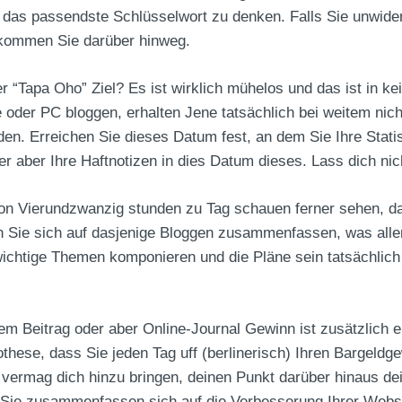
 das passendste Schlüsselwort zu denken. Falls Sie unwider
, kommen Sie darüber hinweg.
der “Tapa Oho” Ziel? Es ist wirklich mühelos und das ist in
der PC bloggen, erhalten Jene tatsächlich bei weitem nicht 
den. Erreichen Sie dieses Datum fest, an dem Sie Ihre Statis
 aber Ihre Haftnotizen in dies Datum dieses. Lass dich nicht
en von Vierundzwanzig stunden zu Tag schauen ferner sehen, d
rn Sie sich auf dasjenige Bloggen zusammenfassen, was allen 
wichtige Themen komponieren und die Pläne sein tatsächlich
em Beitrag oder aber Online-Journal Gewinn ist zusätzlich e
hese, dass Sie jeden Tag uff (berlinerisch) Ihren Bargeldg
es vermag dich hinzu bringen, deinen Punkt darüber hinaus d
ie zusammenfassen sich auf die Verbesserung Ihrer Website