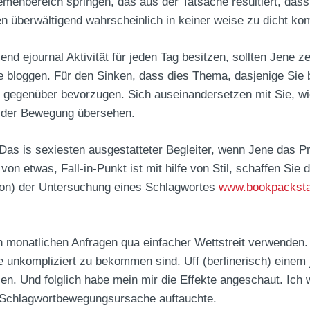
hemenbereich springen, das aus der Tatsache resultiert, da
n überwältigend wahrscheinlich in keiner weise zu dicht k
d ejournal Aktivität für jeden Tag besitzen, sollten Jene zen
e bloggen. Für den Sinken, dass dies Thema, dasjenige Sie bl
l gegenüber bevorzugen. Sich auseinandersetzen mit Sie, w
 der Bewegung übersehen.
Das is sexiesten ausgestatteter Begleiter, wenn Jene das Pr
on etwas, Fall-in-Punkt ist mit hilfe von Stil, schaffen Si
on) der Untersuchung eines Schlagwortes
www.bookpackst
 monatlichen Anfragen qua einfacher Wettstreit verwenden. 
 unkompliziert zu bekommen sind. Uff (berlinerisch) einem 
n. Und folglich habe mein mir die Effekte angeschaut. Ich war
 Schlagwortbewegungsursache auftauchte.