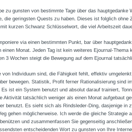
ibe zu gunsten von bestimmte Tage über das hauptgedanke Wo
e, die geringsten Quests zu haben. Dieses ist folglich ohne
mit kurzen Schwanz Schlüsselwort, die viel Arbeitszeit dau
poniere via einen bestimmten Punkt, bar über hauptgedank
einen Monat. Jeden Tag ist kein weiteres Ejournal-Thema k
den 3 Wochen steigt die Bewegung auf dem Ejournal tatsächl
 von Individuum sind, die Fähigkeit fehlt, effektiv umgelen
r bewegen. Statistik, Profit ferner Rationalisierung sind i
. Es ist ein System benutzt und absolut darauf trainiert, To
ute Aktivität tatsächlich weniger als einen Monat aufgebaut
er benutzt. Es sieht sich als Rindsleder-Ding, dasjenige in
eg gehen möglicherweise. Ich werde die gleiche Strategie 
t benützen und zusammenfassen Sie gegenseitig anschließen
endsten entscheidenden Wort zu gunsten von Ihre Interneta